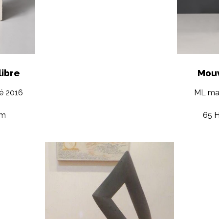
ibre
Mouv
é 2016
ML mar
cm
65 H