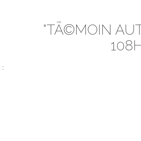
"TÃ©MOIN AU
108
;